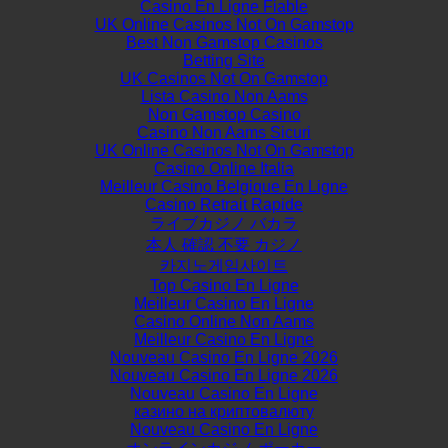
Casino En Ligne Fiable
UK Online Casinos Not On Gamstop
Best Non Gamstop Casinos
Betting Site
UK Casinos Not On Gamstop
Lista Casino Non Aams
Non Gamstop Casino
Casino Non Aams Sicuri
UK Online Casinos Not On Gamstop
Casino Online Italia
Meilleur Casino Belgique En Ligne
Casino Retrait Rapide
ライブカジノ バカラ
本人 確認 不要 カジノ
카지노게임사이트
Top Casino En Ligne
Meilleur Casino En Ligne
Casino Online Non Aams
Meilleur Casino En Ligne
Nouveau Casino En Ligne 2026
Nouveau Casino En Ligne 2026
Nouveau Casino En Ligne
казино на криптовалюту
Nouveau Casino En Ligne