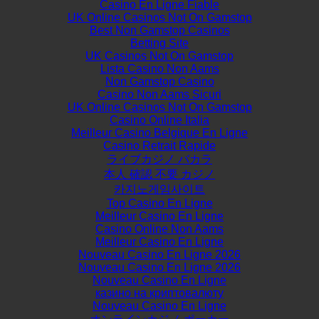
Casino En Ligne Fiable
UK Online Casinos Not On Gamstop
Best Non Gamstop Casinos
Betting Site
UK Casinos Not On Gamstop
Lista Casino Non Aams
Non Gamstop Casino
Casino Non Aams Sicuri
UK Online Casinos Not On Gamstop
Casino Online Italia
Meilleur Casino Belgique En Ligne
Casino Retrait Rapide
ライブカジノ バカラ
本人 確認 不要 カジノ
카지노게임사이트
Top Casino En Ligne
Meilleur Casino En Ligne
Casino Online Non Aams
Meilleur Casino En Ligne
Nouveau Casino En Ligne 2026
Nouveau Casino En Ligne 2026
Nouveau Casino En Ligne
казино на криптовалюту
Nouveau Casino En Ligne