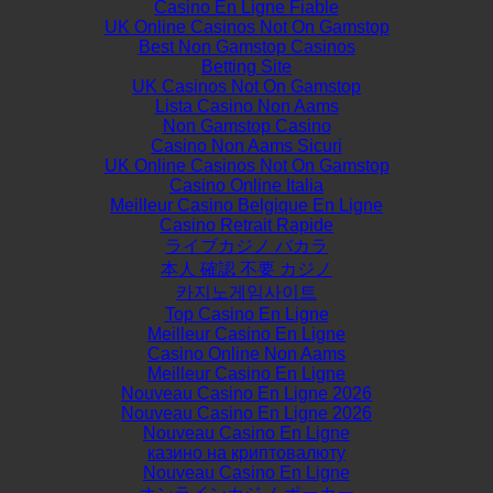
Casino En Ligne Fiable
UK Online Casinos Not On Gamstop
Best Non Gamstop Casinos
Betting Site
UK Casinos Not On Gamstop
Lista Casino Non Aams
Non Gamstop Casino
Casino Non Aams Sicuri
UK Online Casinos Not On Gamstop
Casino Online Italia
Meilleur Casino Belgique En Ligne
Casino Retrait Rapide
ライブカジノ バカラ
本人 確認 不要 カジノ
카지노게임사이트
Top Casino En Ligne
Meilleur Casino En Ligne
Casino Online Non Aams
Meilleur Casino En Ligne
Nouveau Casino En Ligne 2026
Nouveau Casino En Ligne 2026
Nouveau Casino En Ligne
казино на криптовалюту
Nouveau Casino En Ligne