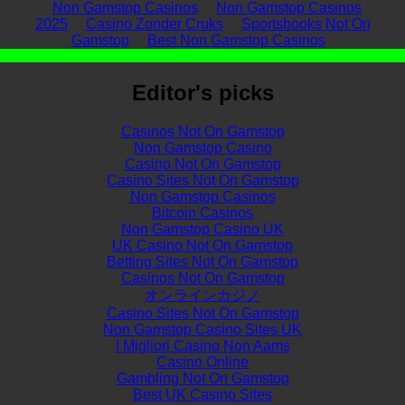
Non Gamstop Casinos
Non Gamstop Casinos
2025
Casino Zonder Cruks
Sportsbooks Not On
Gamstop
Best Non Gamstop Casinos
Editor's picks
Casinos Not On Gamstop
Non Gamstop Casino
Casino Not On Gamstop
Casino Sites Not On Gamstop
Non Gamstop Casinos
Bitcoin Casinos
Non Gamstop Casino UK
UK Casino Not On Gamstop
Betting Sites Not On Gamstop
Casinos Not On Gamstop
オンラインカジノ
Casino Sites Not On Gamstop
Non Gamstop Casino Sites UK
I Migliori Casino Non Aams
Casino Online
Gambling Not On Gamstop
Best UK Casino Sites