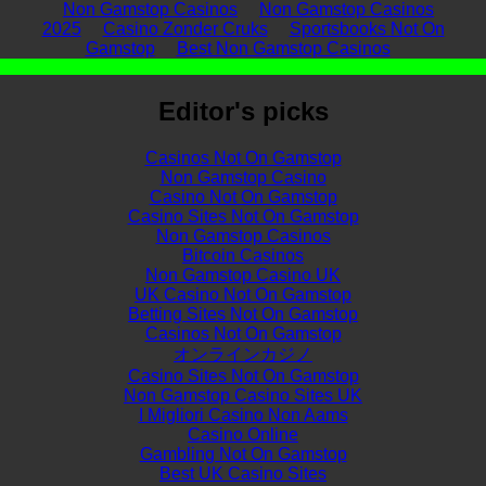
Non Gamstop Casinos
Non Gamstop Casinos
2025
Casino Zonder Cruks
Sportsbooks Not On
Gamstop
Best Non Gamstop Casinos
Editor's picks
Casinos Not On Gamstop
Non Gamstop Casino
Casino Not On Gamstop
Casino Sites Not On Gamstop
Non Gamstop Casinos
Bitcoin Casinos
Non Gamstop Casino UK
UK Casino Not On Gamstop
Betting Sites Not On Gamstop
Casinos Not On Gamstop
オンラインカジノ
Casino Sites Not On Gamstop
Non Gamstop Casino Sites UK
I Migliori Casino Non Aams
Casino Online
Gambling Not On Gamstop
Best UK Casino Sites